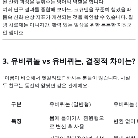
된 산화 과정을 늦춰주는 방어막 역할을 합니다.
여러 연구 결과를 종합해 보아도, 코큐텐을 꾸준히 챙겼을 때
몸속 산화 손상 지표가 개선되는 것을 확인할 수 있습니다. 질
병 치료제는 아니지만, 활력 있는 일상을 위한 든든한 지원군
인 셈이죠.
3. 유비퀴놀 vs 유비퀴논, 결정적 차이는?
"이름이 비슷해서 헷갈려요!" 하시는 분들이 많습니다. 사실
두 친구는 동전의 앞뒷면 같은 관계예요.
구분
유비퀴논 (일반형)
유비퀴놀 
몸에 들어가서 환원형으
특징
변환 없이 
로 변신 후 사용