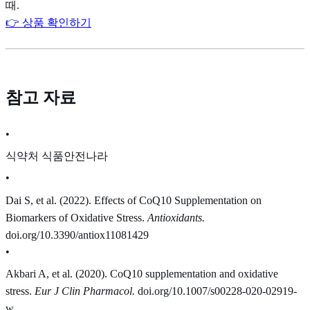
때.
👉 상품 확인하기
참고 자료
•
식약처 식품안전나라
•
Dai S, et al. (2022). Effects of CoQ10 Supplementation on
Biomarkers of Oxidative Stress.
Antioxidants.
doi.org/10.3390/antiox11081429
•
Akbari A, et al. (2020). CoQ10 supplementation and oxidative
stress.
Eur J Clin Pharmacol.
doi.org/10.1007/s00228-020-02919-
w