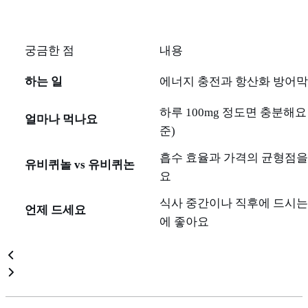
궁금한 점
내용
하는 일
에너지 충전과 항산화 방어막
하루 100mg 정도면 충분해요
얼마나 먹나요
준)
흡수 효율과 가격의 균형점을
유비퀴놀 vs 유비퀴논
요
식사 중간이나 직후에 드시는
언제 드세요
에 좋아요