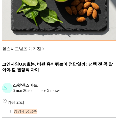
헬스시그널즈 매거진
코엔자임Q10효능, 비싼 유비퀴놀이 정답일까? 선택 전 꼭 알
아야 할 결정적 차이
스윗앤스마트
스
6 mar 2026
hace 5 meses
카테고리
영양제 궁금증