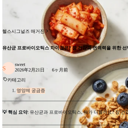
헬스시그널즈 매거진
유산균 프로바이오틱스 차이점은? 장 건강과 면역력을 위한 선
sweet
S
2026年2月21日
6ヶ月前
카테고리
영양제 궁금증
💡 핵심 요약
: 유산균과 프로바이오틱스, 뭐가 다를까요? 장 