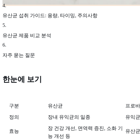
4
.
유산균 섭취 가이드: 용량, 타이밍, 주의사항
5
.
유산균 제품 비교 분석
6
.
자주 묻는 질문
한눈에 보기
구분
유산균
프로
정의
장내 유익균의 일종
유익균
장 건강 개선, 면역력 증진, 소화 기
효능
유산균
능 개선 등