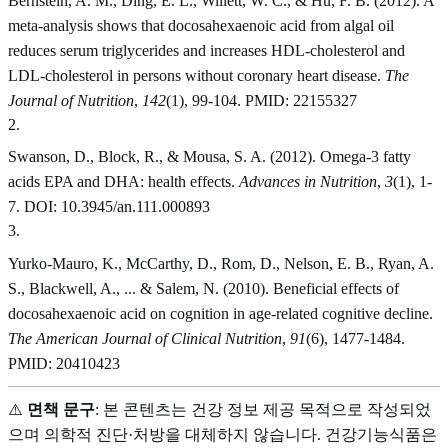
Bernstein, A. M., Ding, E. L., Willett, W. C., & Hu, F. B. (2012). A
meta-analysis shows that docosahexaenoic acid from algal oil
reduces serum triglycerides and increases HDL-cholesterol and
LDL-cholesterol in persons without coronary heart disease.
The
Journal of Nutrition
,
142
(1), 99-104. PMID: 22155327
2
.
Swanson, D., Block, R., & Mousa, S. A. (2012). Omega-3 fatty
acids EPA and DHA: health effects.
Advances in Nutrition
,
3
(1), 1-
7. DOI: 10.3945/an.111.000893
3
.
Yurko-Mauro, K., McCarthy, D., Rom, D., Nelson, E. B., Ryan, A.
S., Blackwell, A., ... & Salem, N. (2010). Beneficial effects of
docosahexaenoic acid on cognition in age-related cognitive decline.
The American Journal of Clinical Nutrition
,
91
(6), 1477-1484.
PMID: 20410423
⚠️
면책 문구
: 본 콘텐츠는 건강 정보 제공 목적으로 작성되었
으며 의학적 진단·처방을 대체하지 않습니다. 건강기능식품은