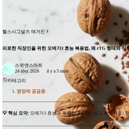
헬스시그널즈 매거진
피로한 직장인을 위한 오메가3 효능 복용법, 왜 rTG 형태와 식
스윗앤스마트
스
24 févr. 2026
il y a 5 mois
카테고리
영양제 궁금증
💡 핵심 요약
: 오메가3 효능과 복용법, 제대로 알고 계신가요?