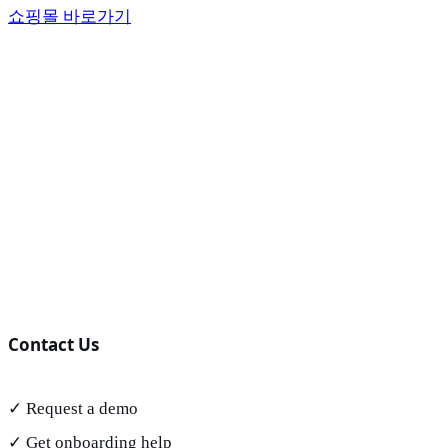
쇼핑몰 바로가기
Contact Us
✓ Request a demo
✓ Get onboarding help