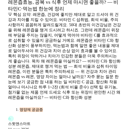
레몬즙효능, 공복 vs 식후 언제 마시면 좋을까? — 비
타민C·먹는법 한눈에 정리
💡 핵심 요약: 레몬즙, 건강에 좋지만 제대로 알고 드셔야 위 건
강과 치아를 지킬 수 있어요. 비타민 C 섭취법, 희석 비율, 주의
사항까지 꼼꼼하게 알려드릴게요. 50대 초반의 이건강님은 건강
을 위해 레몬즙을 챙겨 드시려고 하시죠. 그런데 레몬즙이 위장
에 부담을 주지는 않을지, 어떻게 먹어야 비타민 C를 효과적으
로 섭취할 수 있을지 궁금하실 거예요. 레몬즙은 비타민 C와 항
산화 성분이 풍부하지만, 먹는법과 함께 알면 좋은 내용을 제대
로 알아두셔야 위 건강과 치아 손상 없이 효과를 볼 수 있어요.
특히 위장이 약하거나 치아가 민감한 분들은 더욱 주의하시는
게 좋습니다. 목차 왜 레몬즙을 마실까요? — 비타민 C와 항산화
성분 레몬즙, 제대로 챙겨 먹는 법 — 희석 비율과 섭취 타이밍
레몬즙, 이런 분들은 특히 주의하세요 — 위 건강과 치아 관리
레몬즙 vs 레몬, 영양 차이는 얼마나 날까요? 자주 묻는 질문 한
눈에 보기 궁금한 점 내용 하는 일 비타민 C 공급, 항산화 작용
얼마나 마시나요 하루 1~2잔 (희석 비율 준수) 선택 팁 유기농,
첨가물 없는 제품 언제 드세요 식후 또는 위장이 편안한 시간 왜
레몬즙을 마실까요? — 비타민 C와 항산화 성분
영양제 궁금증
스
스윗앤스마트