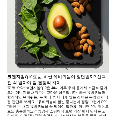
코엔자임Q10효능, 비싼 유비퀴놀이 정답일까? 선택
전 꼭 알아야 할 결정적 차이
💡 핵 요약: 코엔자임Q10은 40대 이후 우리 몸에서 조금씩 줄어
드는 에너지를 채워주는 고마운 성분입니다. 비싼 유비퀴놀과
합리적인 유비퀴논, 두 형태 중 나에게 맞는 선택은 무엇인지 직
접 판단해 보세요. "유비퀴놀이 훨씬 좋다는데 정말 그런가요?"
"비싼 돈 내고 유비퀴놀을 꼭 먹어야 할까요, 아니면 유비퀴논으
로도 충분할까요?" 영양제 쇼핑하다 보면 가장 먼저 만나는 고
민이죠. 이건강님처럼 현명하게 따져보시는 분들을 위해, 마케