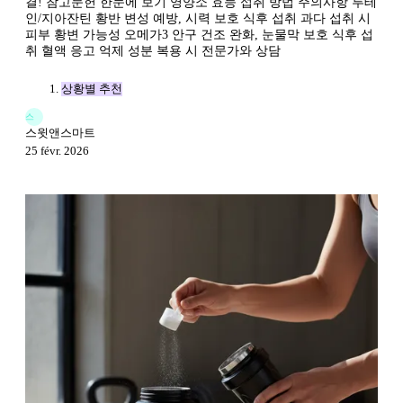
결! 참고문헌 한눈에 보기 영양소 효능 섭취 방법 주의사항 루테
인/지아잔틴 황반 변성 예방, 시력 보호 식후 섭취 과다 섭취 시
피부 황변 가능성 오메가3 안구 건조 완화, 눈물막 보호 식후 섭
취 혈액 응고 억제 성분 복용 시 전문가와 상담
상황별 추천
스
스윗앤스마트
25 févr. 2026