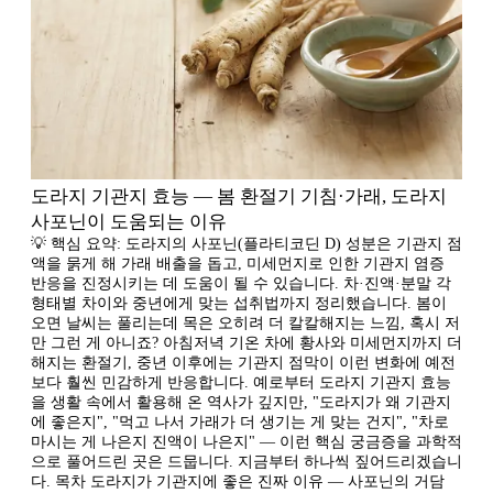
도라지 기관지 효능 — 봄 환절기 기침·가래, 도라지
사포닌이 도움되는 이유
💡 핵심 요약: 도라지의 사포닌(플라티코딘 D) 성분은 기관지 점
액을 묽게 해 가래 배출을 돕고, 미세먼지로 인한 기관지 염증
반응을 진정시키는 데 도움이 될 수 있습니다. 차·진액·분말 각
형태별 차이와 중년에게 맞는 섭취법까지 정리했습니다. 봄이
오면 날씨는 풀리는데 목은 오히려 더 칼칼해지는 느낌, 혹시 저
만 그런 게 아니죠? 아침저녁 기온 차에 황사와 미세먼지까지 더
해지는 환절기, 중년 이후에는 기관지 점막이 이런 변화에 예전
보다 훨씬 민감하게 반응합니다. 예로부터 도라지 기관지 효능
을 생활 속에서 활용해 온 역사가 깊지만, "도라지가 왜 기관지
에 좋은지", "먹고 나서 가래가 더 생기는 게 맞는 건지", "차로
마시는 게 나은지 진액이 나은지" — 이런 핵심 궁금증을 과학적
으로 풀어드린 곳은 드뭅니다. 지금부터 하나씩 짚어드리겠습니
다. 목차 도라지가 기관지에 좋은 진짜 이유 — 사포닌의 거담