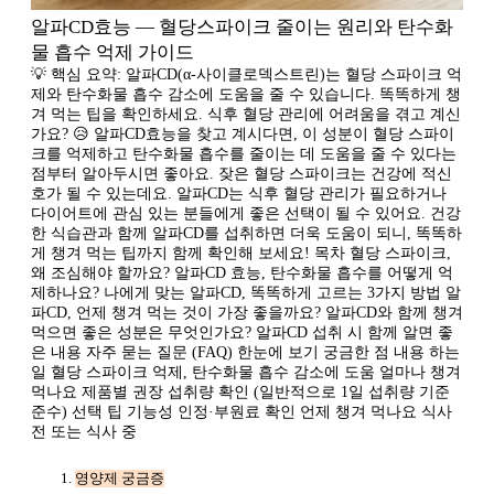
알파CD효능 — 혈당스파이크 줄이는 원리와 탄수화
물 흡수 억제 가이드
💡 핵심 요약: 알파CD(α-사이클로덱스트린)는 혈당 스파이크 억
제와 탄수화물 흡수 감소에 도움을 줄 수 있습니다. 똑똑하게 챙
겨 먹는 팁을 확인하세요. 식후 혈당 관리에 어려움을 겪고 계신
가요? 😥 알파CD효능을 찾고 계시다면, 이 성분이 혈당 스파이
크를 억제하고 탄수화물 흡수를 줄이는 데 도움을 줄 수 있다는
점부터 알아두시면 좋아요. 잦은 혈당 스파이크는 건강에 적신
호가 될 수 있는데요. 알파CD는 식후 혈당 관리가 필요하거나
다이어트에 관심 있는 분들에게 좋은 선택이 될 수 있어요. 건강
한 식습관과 함께 알파CD를 섭취하면 더욱 도움이 되니, 똑똑하
게 챙겨 먹는 팁까지 함께 확인해 보세요! 목차 혈당 스파이크,
왜 조심해야 할까요? 알파CD 효능, 탄수화물 흡수를 어떻게 억
제하나요? 나에게 맞는 알파CD, 똑똑하게 고르는 3가지 방법 알
파CD, 언제 챙겨 먹는 것이 가장 좋을까요? 알파CD와 함께 챙겨
먹으면 좋은 성분은 무엇인가요? 알파CD 섭취 시 함께 알면 좋
은 내용 자주 묻는 질문 (FAQ) 한눈에 보기 궁금한 점 내용 하는
일 혈당 스파이크 억제, 탄수화물 흡수 감소에 도움 얼마나 챙겨
먹나요 제품별 권장 섭취량 확인 (일반적으로 1일 섭취량 기준
준수) 선택 팁 기능성 인정·부원료 확인 언제 챙겨 먹나요 식사
전 또는 식사 중
영양제 궁금증