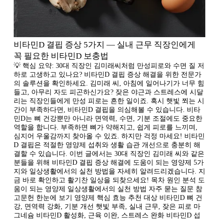
비타민D 결핍 증상 5가지 — 실내 근무 직장인에게
꼭 필요한 비타민D 보충법
💡 핵심 요약: 30대 직장인 김미래씨처럼 만성피로와 수면 질 저
하로 고생하고 있나요? 비타민D 결핍 증상 해결을 위한 전문가
의 솔루션을 확인하세요. 김미래 씨, 아침에 일어나기가 너무 힘
들고, 아무리 자도 피곤하신가요? 잦은 야근과 스트레스에 시달
리는 직장인들에게 만성 피로는 흔한 일이죠. 혹시 햇빛 쬐는 시
간이 부족하다면, 비타민D 결핍을 의심해볼 수 있습니다. 비타
민D는 뼈 건강뿐만 아니라 면역력, 수면, 기분 조절에도 중요한
역할을 합니다. 부족하면 뼈가 약해지고, 쉽게 피로를 느끼며,
심지어 우울감까지 찾아올 수 있죠. 하지만 걱정 마세요! 비타민
D 결핍은 적절한 영양제 섭취와 생활 습관 개선으로 충분히 해
결할 수 있습니다. 이번 글에서는 30대 직장인 김미래 씨와 같은
분들을 위해 비타민D 결핍 증상 해결에 도움이 되는 영양제 5가
지와 일상생활에서의 실천 방법을 자세히 알려드리겠습니다. 지
금 바로 확인하고 활기찬 일상을 되찾으세요! 목차 원인 분석 도
움이 되는 영양제 일상생활에서의 실천 방법 자주 묻는 질문 참
고문헌 한눈에 보기 영양제 핵심 효능 추천 대상 비타민D 뼈 건
강, 면역력 강화, 기분 개선 햇빛 부족, 실내 근무, 잦은 피로 마
그네슘 비타민D 활성화, 근육 이완, 스트레스 완화 비타민D 섭