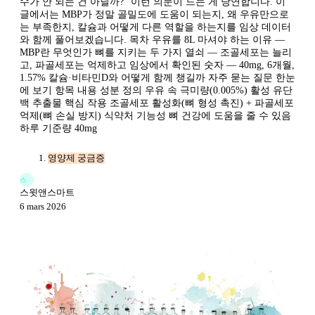
수가 안 되는 건 아닐까?" 이런 의문이 드는 게 당연합니다. 이
글에서는 MBP가 정말 골밀도에 도움이 되는지, 왜 우유만으로
는 부족한지, 칼슘과 어떻게 다른 역할을 하는지를 임상 데이터
와 함께 풀어보겠습니다. 목차 우유를 8L 마셔야 하는 이유 —
MBP란 무엇인가 뼈를 지키는 두 가지 열쇠 — 조골세포는 늘리
고, 파골세포는 억제하고 임상에서 확인된 숫자 — 40mg, 6개월,
1.57% 칼슘·비타민D와 어떻게 함께 챙길까 자주 묻는 질문 한눈
에 보기 항목 내용 성분 정의 우유 속 극미량(0.005%) 활성 유단
백 추출물 핵심 작용 조골세포 활성화(뼈 형성 촉진) + 파골세포
억제(뼈 손실 방지) 식약처 기능성 뼈 건강에 도움을 줄 수 있음
하루 기준량 40mg
영양제 궁금증
스
스윗앤스마트
6 mars 2026