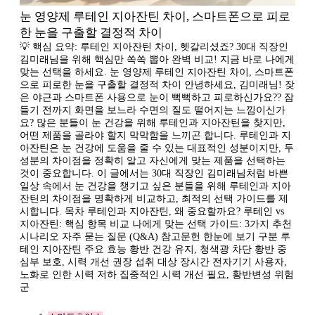
눈 영양제 루테인 지아잔틴 차이, 스마트폰으로 피로
한 눈을 구출할 결정적 차이
💡 핵심 요약: 루테인 지아잔틴 차이, 헷갈리셨죠? 30대 직장인
김미래님을 위해 핵심만 쏙쏙 뽑아 완벽 비교! 지금 바로 나에게
맞는 선택을 하세요. 눈 영양제 루테인 지아잔틴 차이, 스마트폰
으로 피로한 눈을 구출할 결정적 차이 안녕하세요, 김미래님! 잦
은 야근과 스마트폰 사용으로 눈이 뻑뻑하고 피로하신가요?? 잠
들기 전까지 화면을 보느라 수면의 질도 떨어지는 느낌이신가
요? 많은 분들이 눈 건강을 위해 루테인과 지아잔틴을 찾지만,
어떤 제품을 골라야 할지 막막함을 느끼곤 합니다. 루테인과 지
아잔틴은 눈 건강에 도움을 줄 수 있는 대표적인 성분이지만, 두
성분의 차이점을 정확히 알고 자신에게 맞는 제품을 선택하는
것이 중요합니다. 이 글에서는 30대 직장인 김미래님처럼 바쁜
일상 속에서 눈 건강을 챙기고 싶은 분들을 위해 루테인과 지아
잔틴의 차이점을 명확하게 비교하고, 최적의 선택 가이드를 제
시합니다. 목차 루테인과 지아잔틴, 왜 중요할까요? 루테인 vs
지아잔틴: 핵심 항목 비교 나에게 맞는 선택 가이드: 3가지 추천
시나리오 자주 묻는 질문 (Q&A) 참고문헌 한눈에 보기 구분 루
테인 지아잔틴 주요 효능 황반 건강 유지, 청색광 차단 황반 중
심부 보호, 시력 개선 권장 섭취 대상 장시간 전자기기 사용자,
노화로 인한 시력 저하 집중적인 시력 개선 필요, 황반변성 위험
군